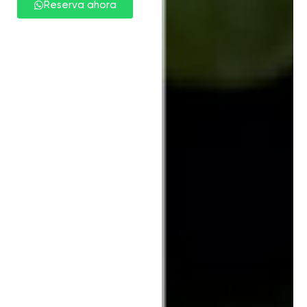
Reserva ahora
completo en barco y a
pie.