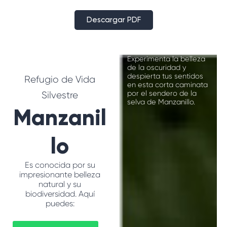
Descargar PDF
Excursión
nocturna
Experimenta la belleza
de la oscuridad y
despierta tus sentidos
Refugio de Vida
en esta corta caminata
por el sendero de la
Silvestre
selva de Manzanillo.
Manzanil
lo
Es conocida por su
impresionante belleza
Gandoca
natural y su
biodiversidad. Aquí
Explora todo el refugio
puedes:
de vida salvaje
Gandoca Manzanillo en
esta excursión de día