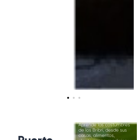
Ingeniosa
excursión de día
completo
en Meleruk
Aprende las costumbres
de los Bribri, desde sus
casas, alimentos,