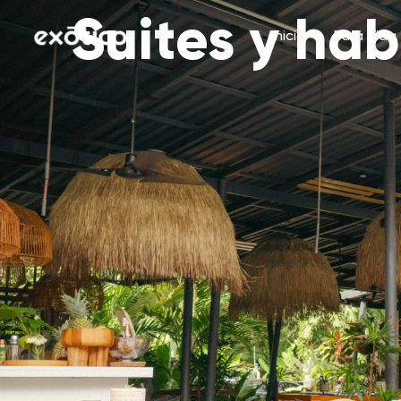
Ir
Suites y hab
al
Inicio
Pura Vida
contenido