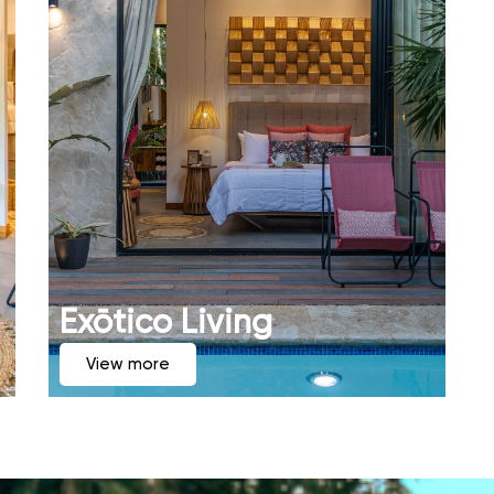
Exōtico Living
View more