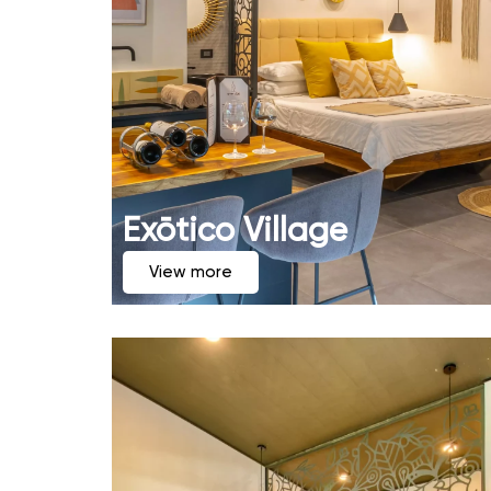
Exōtico Village
View more