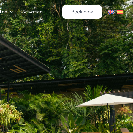
llas
Selvatica
Book now