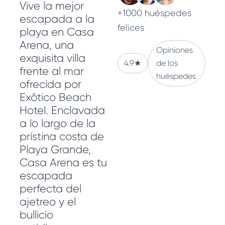
Vive la mejor
+1000 huéspedes
escapada a la
felices
playa en Casa
Arena, una
Opiniones
exquisita villa
4.9
★
de los
frente al mar
huéspedes
ofrecida por
Exôtico Beach
Hotel. Enclavada
a lo largo de la
prístina costa de
Playa Grande,
Casa Arena es tu
escapada
perfecta del
ajetreo y el
bullicio